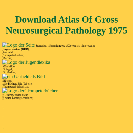
Download Atlas Of Gross
Neurosurgical Pathology 1975
;Startseite;
;Sammlungen;
;Gästebuch;
;Impressum;
;Jugendlexikon (DDR);
;Garfield;
;Trompeterbücher;
;Bücher;
;Glasbilder;
;Spiegel;
;Stifthalter;
;Bücher;
;alle Bücher: Bild-Tabelle;
;Trompeterbücherliste;
;; Einträge anschauen;
;; neuen Eintrag schreiben;
;
;
;
;